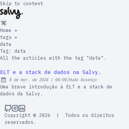
Skip to content
Home
»
tags
»
data
Tag:
data
All the articles with the tag "data".
ELT e a stack de dados na Salvy.
at
8 de mar. de 2024
|
00:00
|
Hudo Assenço
Publicado:
Uma breve introdução à ELT e a stack de
dados da Salvy.
Building Salvy no Github
Building Salvy no Instagram
Building Salvy no LinkedIn
Copyright © 2026
|
Todos os direitos
reservados.